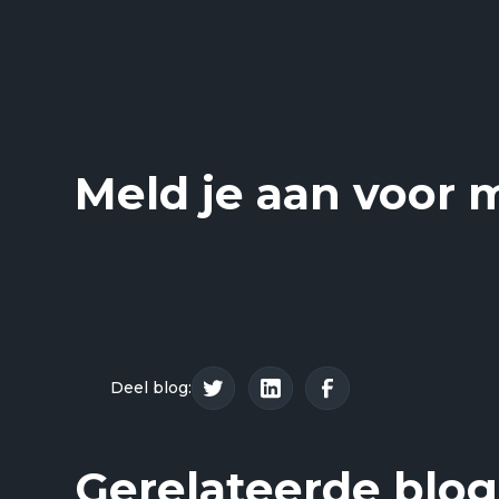
En het halen van lesbevoegdheid, lijkt dat no
Meld je aan voor 
Deel blog:
Gerelateerde blog