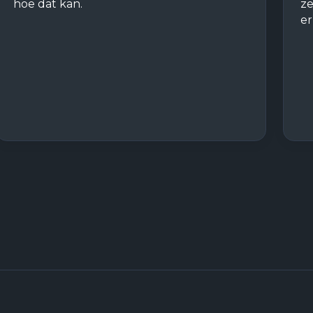
hoe dat kan.
ze
er