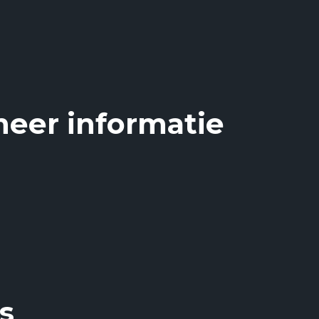
g zo’n grote drempel?
meer informatie
s