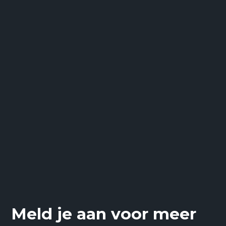
Neem dan eens een kijkje op onze
themapagina!
Meld je aan voor meer