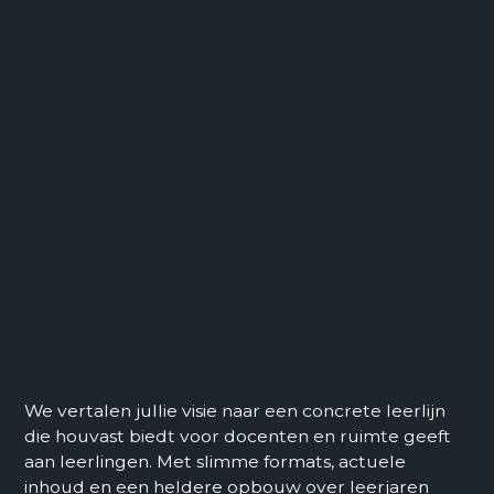
Accepteer marketing cookies om
deze module te gebruiken
Let op: Als de onderstaande knop geen
pop-up opent, schakel dan je cookie-
blockers (zoals Ghostery) uit en probeer
opnieuw.
cookies instellingen
We vertalen jullie visie naar een concrete leerlijn
die houvast biedt voor docenten en ruimte geeft
aan leerlingen. Met slimme formats, actuele
inhoud en een heldere opbouw over leerjaren