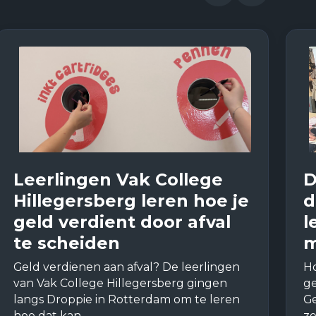
Leerlingen Vak College
D
Hillegersberg leren hoe je
d
geld verdient door afval
l
te scheiden
m
Geld verdienen aan afval? De leerlingen
Ho
van Vak College Hillegersberg gingen
ge
langs Droppie in Rotterdam om te leren
Ge
hoe dat kan.
ze